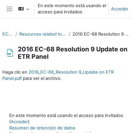
Salta al contenido principal
En este momento está usando el
Acceder
acceso para invitados
Panel lateral
EC-CDP
Resources related to the work of CDP
2016 EC-68 Resolution 9 Update on ETR Panel
2016 EC-68 Resolution 9 Update on
ETR Panel
Requisitos de finalización
Haga clic en
2016_EC-68_Resolution 9_Update on ETR
Panel.pdf
para ver el archivo.
En este momento está usando el acceso para invitados
(
Acceder
)
Resumen de retención de datos