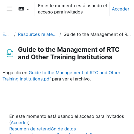
Salta al contenido principal
En este momento está usando el
Acceder
acceso para invitados
Panel lateral
EC-CDP
Resources related to the work of CDP
Guide to the Management of RTC and Other Training Institutions
Guide to the Management of RTC
and Other Training Institutions
Requisitos de finalización
Haga clic en
Guide to the Management of RTC and Other
Training Institutions.pdf
para ver el archivo.
En este momento está usando el acceso para invitados
(
Acceder
)
Resumen de retención de datos