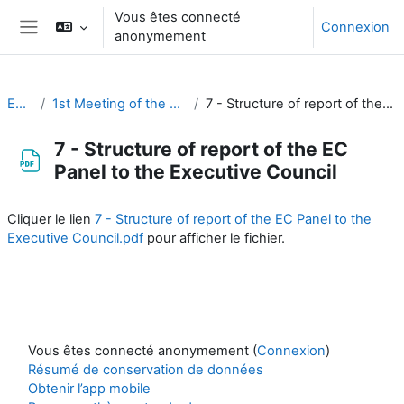
Passer au contenu principal
Vous êtes connecté
Connexion
anonymement
Panneau latéral
EC-CDP
1st Meeting of the CDP (26-27 August 2020)
7 - Structure of report of the EC Panel to the Executive Council
7 - Structure of report of the EC
Panel to the Executive Council
Conditions d’achèvement
Cliquer le lien
7 - Structure of report of the EC Panel to the
Executive Council.pdf
pour afficher le fichier.
Vous êtes connecté anonymement (
Connexion
)
Résumé de conservation de données
Obtenir l’app mobile