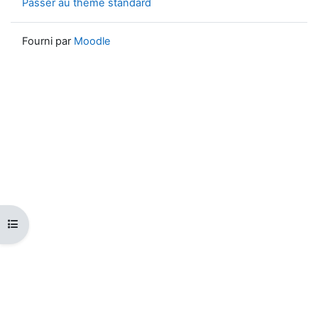
Passer au thème standard
Fourni par
Moodle
Ouvrir l’index du cours