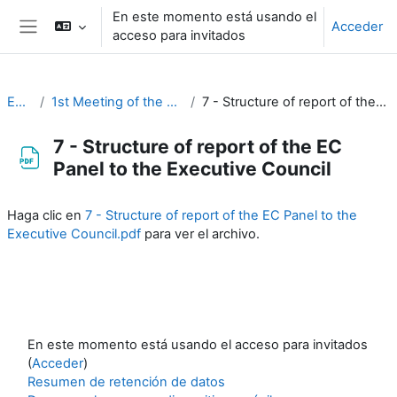
Salta al contenido principal
En este momento está usando el
Acceder
acceso para invitados
Panel lateral
EC-CDP
1st Meeting of the CDP (26-27 August 2020)
7 - Structure of report of the EC Panel to the Executive Council
7 - Structure of report of the EC
Panel to the Executive Council
Requisitos de finalización
Haga clic en
7 - Structure of report of the EC Panel to the
Executive Council.pdf
para ver el archivo.
En este momento está usando el acceso para invitados
(
Acceder
)
Resumen de retención de datos