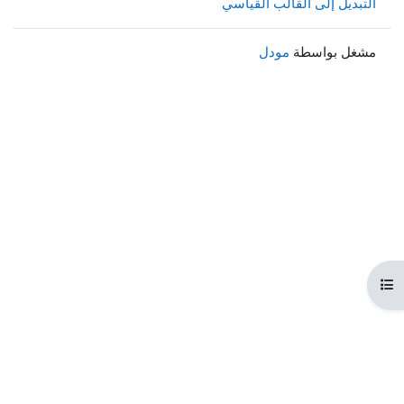
التبديل إلى القالب القياسي
مشغل بواسطة
مودل
هرس المقرر