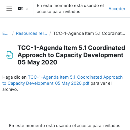
Salta al contenido principal
En este momento está usando el
Acceder
acceso para invitados
Panel lateral
EC-CDP
Resources related to the work of CDP
TCC-1-Agenda Item 5.1 Coordinated Approach to Capacity Development 05 May 2020
TCC-1-Agenda Item 5.1 Coordinated
Approach to Capacity Development
05 May 2020
Requisitos de finalización
Haga clic en
TCC-1-Agenda Item 5.1_Coordinated Approach
to Capacity Development_05 May 2020.pdf
para ver el
archivo.
En este momento está usando el acceso para invitados