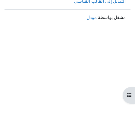
التبديل إلى القالب القياسي
مشغل بواسطة
مودل
هرس المقرر