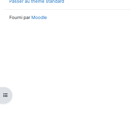
Passer au thème standard
Fourni par
Moodle
Ouvrir l’index du cours