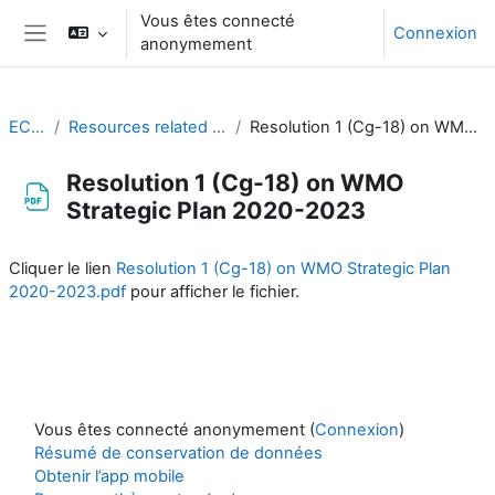
Passer au contenu principal
Vous êtes connecté
Connexion
anonymement
Panneau latéral
EC-CDP
Resources related to the work of CDP
Resolution 1 (Cg-18) on WMO Strategic Plan 2020-2023
Resolution 1 (Cg-18) on WMO
Strategic Plan 2020-2023
Conditions d’achèvement
Cliquer le lien
Resolution 1 (Cg-18) on WMO Strategic Plan
2020-2023.pdf
pour afficher le fichier.
Vous êtes connecté anonymement (
Connexion
)
Résumé de conservation de données
Obtenir l’app mobile