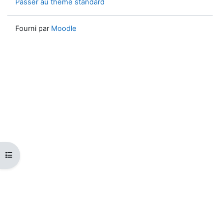
Passer au thème standard
Fourni par
Moodle
Ouvrir l’index du cours