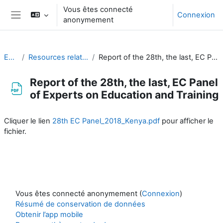
Passer au contenu principal
Vous êtes connecté
Connexion
anonymement
Panneau latéral
EC-CDP
Resources related to the work of CDP
Report of the 28th, the last, EC Panel of Experts on Education and Training
Report of the 28th, the last, EC Panel
of Experts on Education and Training
Conditions d’achèvement
Cliquer le lien
28th EC Panel_2018_Kenya.pdf
pour afficher le
fichier.
Vous êtes connecté anonymement (
Connexion
)
Résumé de conservation de données
Obtenir l’app mobile