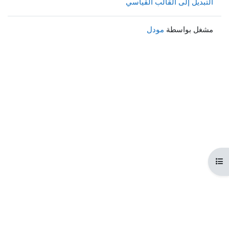
التبديل إلى القالب القياسي
مشغل بواسطة
مودل
هرس المقرر