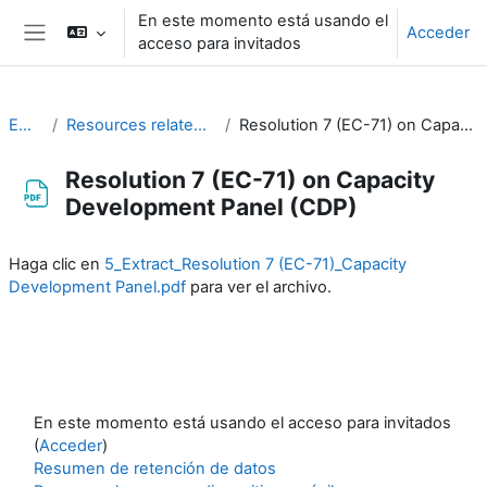
Salta al contenido principal
En este momento está usando el
Acceder
acceso para invitados
Panel lateral
EC-CDP
Resources related to the work of CDP
Resolution 7 (EC-71) on Capacity Development Panel (CDP)
Resolution 7 (EC-71) on Capacity
Development Panel (CDP)
Requisitos de finalización
Haga clic en
5_Extract_Resolution 7 (EC-71)_Capacity
Development Panel.pdf
para ver el archivo.
En este momento está usando el acceso para invitados
(
Acceder
)
Resumen de retención de datos