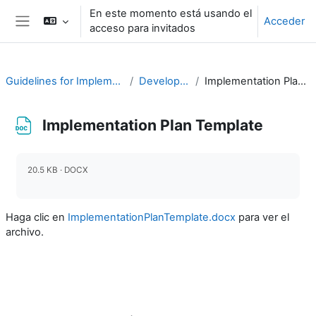
Salta al contenido principal
En este momento está usando el
Acceder
acceso para invitados
Panel lateral
Guidelines for Implementing CAP
Develop a Plan
Implementation Plan Template
Implementation Plan Template
Requisitos de finalización
20.5 KB · DOCX
Haga clic en
ImplementationPlanTemplate.docx
para ver el
archivo.