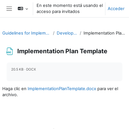
Salta al contenido principal
En este momento está usando el
Acceder
acceso para invitados
Panel lateral
Guidelines for Implementing CAP
Develop a Plan
Implementation Plan Template
Implementation Plan Template
Requisitos de finalización
20.5 KB · DOCX
Haga clic en
ImplementationPlanTemplate.docx
para ver el
archivo.