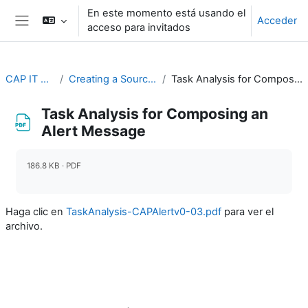
Salta al contenido principal
En este momento está usando el
Acceder
acceso para invitados
Panel lateral
CAP IT Resource
Creating a Source of CAP Alerts
Task Analysis for Composing an Alert Message
Task Analysis for Composing an
Alert Message
Requisitos de finalización
186.8 KB · PDF
Haga clic en
TaskAnalysis-CAPAlertv0-03.pdf
para ver el
archivo.