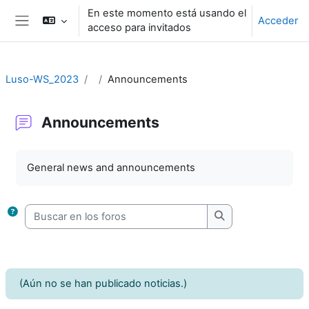
Salta al contenido principal
En este momento está usando el
Acceder
acceso para invitados
Panel lateral
Luso-WS_2023
Announcements
Announcements
Requisitos de finalización
General news and announcements
Buscar en los foros
Buscar en los foro
(Aún no se han publicado noticias.)