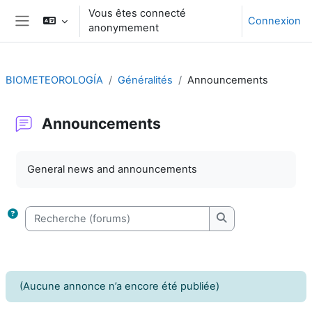
Passer au contenu principal
Vous êtes connecté
Connexion
anonymement
Panneau latéral
BIOMETEOROLOGÍA
Généralités
Announcements
Announcements
Conditions d’achèvement
General news and announcements
Recherche (forums)
Recherche (forums
(Aucune annonce n’a encore été publiée)