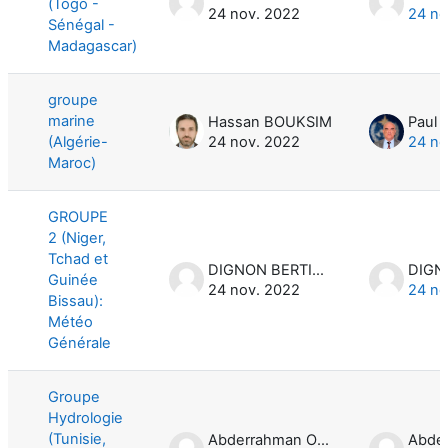
(Togo -
24 nov. 2022
24 no
Sénégal -
Madagascar)
groupe
marine
Hassan BOUKSIM
Paul
(Algérie-
24 nov. 2022
24 no
Maroc)
GROUPE
2 (Niger,
Tchad et
DIGNON BERTIN NAFISSA
Guinée
24 nov. 2022
24 no
Bissau):
Météo
Générale
Groupe
Hydrologie
(Tunisie,
Abderrahman OUASLI