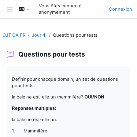
Passer au contenu principal
Vous êtes connecté
Connexion
anonymement
Panneau latéral
OJT CA FR
Jour 4:
Questions pour tests
Questions pour tests
Conditions d’achèvement
Definir pour chacque domain, un set de questions
pour tests:
la baleine est-elle un mammifère?
OUI/NON
Reponses multiples:
la baleine est-elle un:
1.
Mammifère