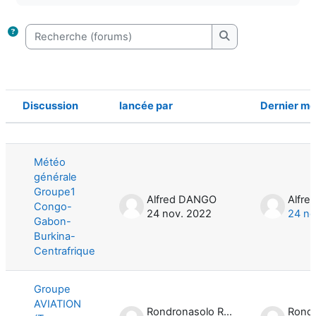
Recherche (forums)
Recherche (forums
Discussion
lancée par
Dernier m
Statut
Liste des discussions. Affichage de 7
Météo
générale
Groupe1
Alfred DANGO
Alfr
Congo-
24 nov. 2022
24 no
Gabon-
Burkina-
Centrafrique
Groupe
AVIATION
Rondronasolo Ranjanahariveloarisoa