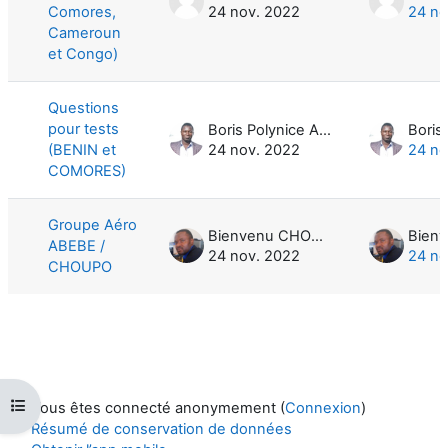
Comores,
24 nov. 2022
24 no
Cameroun
et Congo)
Questions
pour tests
Boris Polynice Anato
(BENIN et
24 nov. 2022
24 no
COMORES)
Groupe Aéro
Bienvenu CHOUPO KENMOGNE
ABEBE /
24 nov. 2022
24 no
CHOUPO
Ouvrir l’index du cours
Vous êtes connecté anonymement (
Connexion
)
Résumé de conservation de données