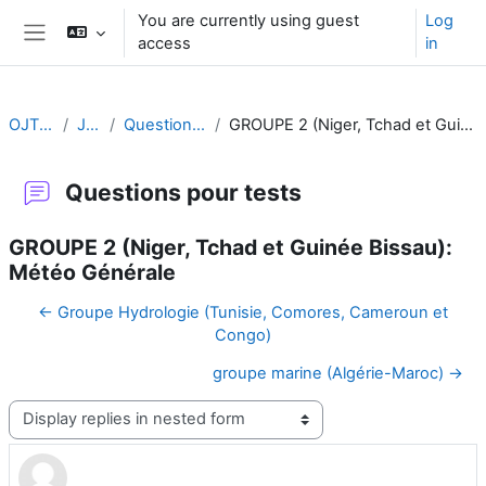
Skip to main content
You are currently using guest
Log
access
in
Side panel
OJT CA FR
Jour 4:
Questions pour tests
GROUPE 2 (Niger, Tchad et Guinée Bissau): Météo Générale
Questions pour tests
GROUPE 2 (Niger, Tchad et Guinée Bissau):
Météo Générale
← Groupe Hydrologie (Tunisie, Comores, Cameroun et
Congo)
groupe marine (Algérie-Maroc) →
Display mode