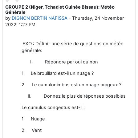
GROUPE 2 (Niger, Tchad et Guinée Bissau): Météo
Number of replies: 0
Générale
by
DIGNON BERTIN NAFISSA
-
Thursday, 24 November
2022, 1:27 PM
EXO : Définir une série de questions en météo
générale:
I. Répondre par oui ou non
1. Le brouillard est-il un nuage ?
2. Le cumulonimbus est un nuage orageux ?
II. Donnez le plus de réponses possibles
Le cumulus congestus est-il :
1. Nuage
2. Vent