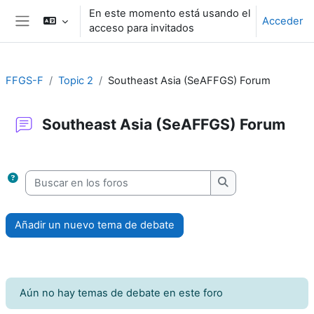
Salta al contenido principal
En este momento está usando el
Acceder
acceso para invitados
Panel lateral
FFGS-F
Topic 2
Southeast Asia (SeAFFGS) Forum
Southeast Asia (SeAFFGS) Forum
Requisitos de finalización
Buscar en los foros
Buscar en los foro
Añadir un nuevo tema de debate
Aún no hay temas de debate en este foro