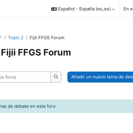
Español - España ‎(es_es)‎
En e
F
Topic 2
Fijii FFGS Forum
Fijii FFGS Forum
inalización
 foros
Añadir un nuevo tema de deb
Buscar en los foros
mas de debate en este foro