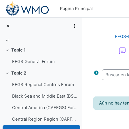
Salta al contenido principal
Página Principal
FFGS-
Colapsar
Topic 1
Colapsar
FFGS General Forum
Requisitos de f
Buscar en los
Topic 2
Colapsar
FFGS Regional Centres Forum
Black Sea and Middle East (BSMEFFGS) Forum
Aún no hay te
Central America (CAFFGS) Forum
Central Region Region (CARFFGS) Forum