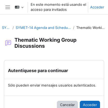
Salta al contenido principal
En este momento está usando el
Acceder
acceso para invitados
Panel lateral
SYMET-14
SYMET-14 Agenda and Schedule Details (22 to 25 November 2021)
Thematic Working Group Discussions
Thematic Working Group
Discussions
Requisitos de finalización
Autentíquese para continuar
Sólo pueden enviar mensajes usuarios autenticados.
Cancelar
Acceder