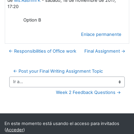
de
Ms.Rashmi K
-
sábado, 18 de noviembre de 2017,
17:20
Option B
Enlace permanente
← Responsibilities of Office work
Final Assignment →
← Post your Final Writing Assignment Topic
Ir a...
Week 2 Feedback Questions →
Bloques suplementarios
En este momento está usando el acceso para invitados
(
Acceder
)