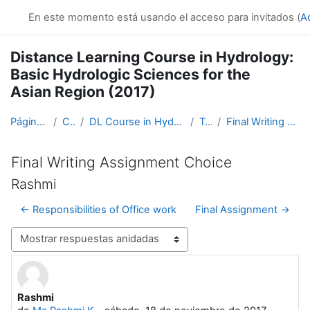
Salta al contenido principal
En este momento está usando el acceso para invitados (
A
Distance Learning Course in Hydrology:
Basic Hydrologic Sciences for the
Asian Region (2017)
Página Principal
Cursos
DL Course in Hydrology - Asia RA-II-2017
Topic 5
Final Writing Assignment Choice
Final Writing Assignment Choice
Rashmi
← Responsibilities of Office work
Final Assignment →
Mostrar modo
Rashmi
Número de respuestas: 0