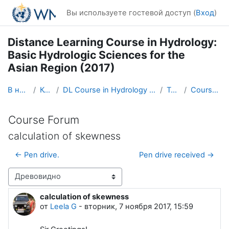
Перейти к основному содержанию
Вы используете гостевой доступ (
Вход
)
Distance Learning Course in Hydrology:
Basic Hydrologic Sciences for the
Asian Region (2017)
В начало
Курсы
DL Course in Hydrology - Asia RA-II-2017
Topic 1
Course Forum
Course Forum
calculation of skewness
← Pen drive.
Pen drive received →
Режим отображения
calculation of skewness
Количество ответов: 0
от
Leela G
-
вторник, 7 ноября 2017, 15:59