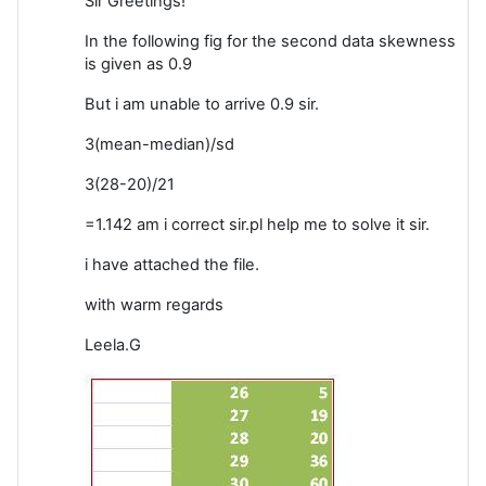
Sir Greetings!
In the following fig for the second data skewness
is given as 0.9
But i am unable to arrive 0.9 sir.
3(mean-median)/sd
3(28-20)/21
=1.142 am i correct sir.pl help me to solve it sir.
i have attached the file.
with warm regards
Leela.G