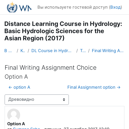
Перейти к основному содержанию
Вы используете гостевой доступ (
Вход
)
Distance Learning Course in Hydrology:
Basic Hydrologic Sciences for the
Asian Region (2017)
В начало
Курсы
DL Course in Hydrology - Asia RA-II-2017
Topic 5
Final Writing Assignment Choice
Final Writing Assignment Choice
Option A
← option A
Final Assignment option →
Режим отображения
Option A
Количество ответов: 0