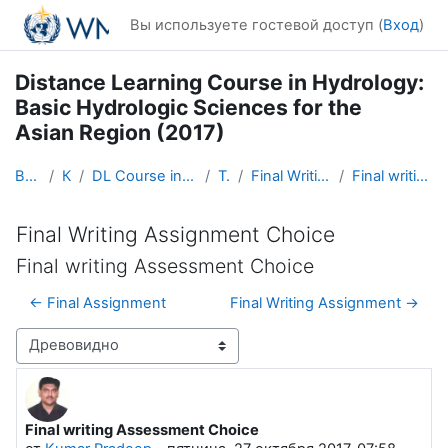
Перейти к основному содержанию
Вы используете гостевой доступ (
Вход
)
Distance Learning Course in Hydrology:
Basic Hydrologic Sciences for the
Asian Region (2017)
В начало
Курсы
DL Course in Hydrology - Asia RA-II-2017
Topic 5
Final Writing Assignment Choice
Final writing Assessment Choice
Final Writing Assignment Choice
Final writing Assessment Choice
← Final Assignment
Final Writing Assignment →
Режим отображения
Final writing Assessment Choice
Количество ответов: 0