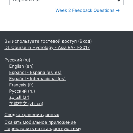
Перейти на...
Week 2 Feedback Questions →
Дополнительные блоки
Вы используете гостевой доступ (
Вход
)
DL Course in Hydrology - Asia RA-II-2017
Русский ‎(ru)‎
English ‎(en)‎
Español - España ‎(es_es)‎
Español - Internacional ‎(es)‎
Français ‎(fr)‎
Русский ‎(ru)‎
العربية ‎(ar)‎
简体中文 ‎(zh_cn)‎
Сводка хранения данных
Скачать мобильное приложение
Переключить на стандартную тему