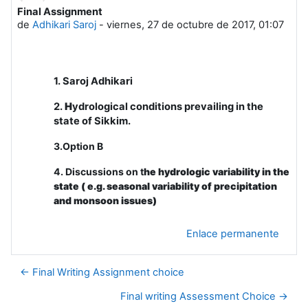
Final Assignment
Número de respuestas: 0
de
Adhikari Saroj
-
viernes, 27 de octubre de 2017, 01:07
1. Saroj Adhikari
2.
H
ydrological conditions prevailing in the
state of Sikkim.
3.Option B
4. Discussions on t
he hydrologic variability in the
state ( e.g. seasonal variability of precipitation
and monsoon issues)
Enlace permanente
← Final Writing Assignment choice
Final writing Assessment Choice →