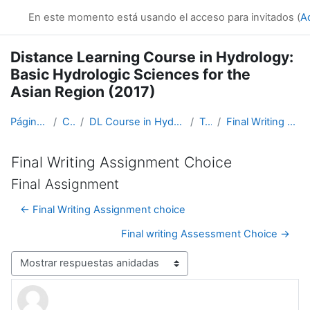
Salta al contenido principal
En este momento está usando el acceso para invitados (
A
Distance Learning Course in Hydrology:
Basic Hydrologic Sciences for the
Asian Region (2017)
Página Principal
Cursos
DL Course in Hydrology - Asia RA-II-2017
Topic 5
Final Writing Assignment Choice
Final Writing Assignment Choice
Final Assignment
← Final Writing Assignment choice
Final writing Assessment Choice →
Mostrar modo