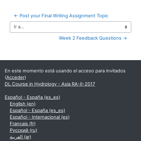
← Post your Final Writing Assignment Topic
Ir a...
Week 2 Feedback Questions →
Bloques suplementarios
En este momento está usando el acceso para invitados
(
Acceder
)
DL Course in Hydrology - Asia RA-II-2017
Español - España ‎(es_es)‎
English ‎(en)‎
Español - España ‎(es_es)‎
Español - Internacional ‎(es)‎
Français ‎(fr)‎
Русский ‎(ru)‎
العربية ‎(ar)‎