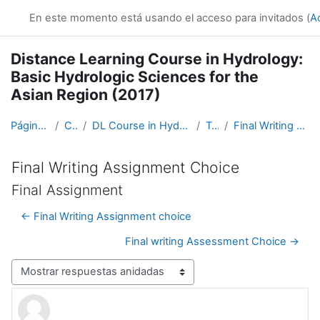
Salta al contenido principal
En este momento está usando el acceso para invitados (
A
Distance Learning Course in Hydrology:
Basic Hydrologic Sciences for the
Asian Region (2017)
Página Principal
Cursos
DL Course in Hydrology - Asia RA-II-2017
Topic 5
Final Writing Assignment Choice
Final Writing Assignment Choice
Final Assignment
← Final Writing Assignment choice
Final writing Assessment Choice →
Mostrar modo