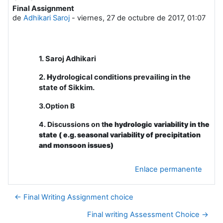
Final Assignment
Número de respuestas: 0
de
Adhikari Saroj
-
viernes, 27 de octubre de 2017, 01:07
1. Saroj Adhikari
2.
H
ydrological conditions prevailing in the
state of Sikkim.
3.Option B
4. Discussions on t
he hydrologic variability in the
state ( e.g. seasonal variability of precipitation
and monsoon issues)
Enlace permanente
← Final Writing Assignment choice
Final writing Assessment Choice →