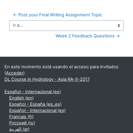
← Post your Final Writing Assignment Topic
Ir a...
Week 2 Feedback Questions →
Bloques suplementarios
En este momento está usando el acceso para invitados
(
Acceder
)
DL Course in Hydrology - Asia RA-II-2017
Español - Internacional ‎(es)‎
English ‎(en)‎
Español - España ‎(es_es)‎
Español - Internacional ‎(es)‎
Français ‎(fr)‎
Русский ‎(ru)‎
العربية ‎(ar)‎