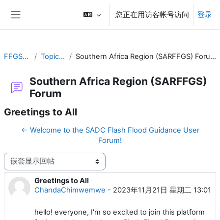
跳到主要内容
您正在用访客帐号访问
登录
停靠面板
FFGS-F
Topic 2
Southern Africa Region (SARFFGS) Forum
Southern Africa Region (SARFFGS)
Forum
Greetings to All
← Welcome to the SADC Flash Flood Guidance User
Forum!
显示模式
Greetings to All
回帖数：0
ChandaChimwemwe
-
2023年11月21日 星期二 13:01
hello! everyone, I'm so excited to join this platform