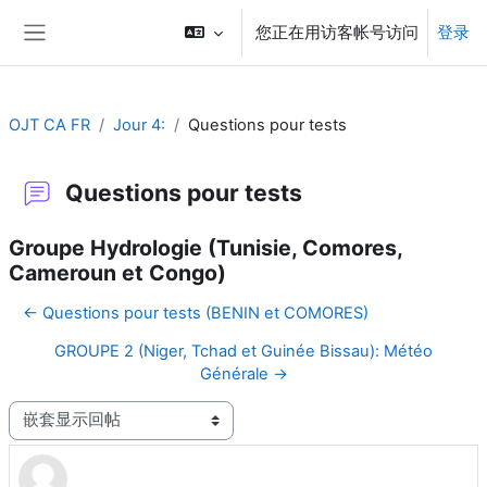
跳到主要内容
您正在用访客帐号访问
登录
停靠面板
OJT CA FR
Jour 4:
Questions pour tests
Questions pour tests
Groupe Hydrologie (Tunisie, Comores,
Cameroun et Congo)
← Questions pour tests (BENIN et COMORES)
GROUPE 2 (Niger, Tchad et Guinée Bissau): Météo
Générale →
显示模式