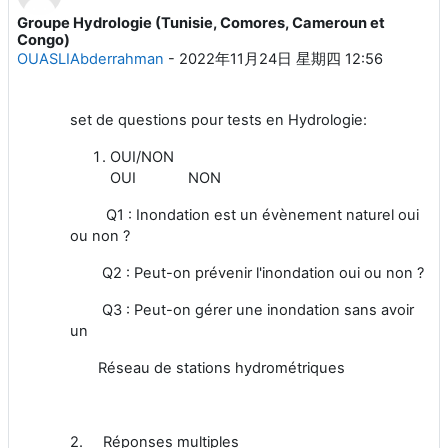
Groupe Hydrologie (Tunisie, Comores, Cameroun et
回帖数：0
Congo)
OUASLIAbderrahman
-
2022年11月24日 星期四 12:56
set de questions pour tests en Hydrologie:
OUI/NON
OUI NON
Q1 : Inondation est un évènement naturel oui
ou non ?
Q2 : Peut-on prévenir l'inondation oui ou non ?
Q3 : Peut-on gérer une inondation sans avoir
un
Réseau de stations hydrométriques
2.
Réponses multiples