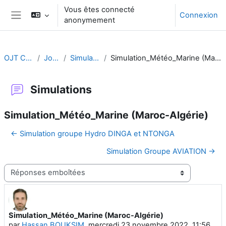
Passer au contenu principal
Vous êtes connecté
Connexion
anonymement
Panneau latéral
OJT CA FR
Jour 3
Simulations
Simulation_Météo_Marine (Maroc-Algérie)
Simulations
Simulation_Météo_Marine (Maroc-Algérie)
← Simulation groupe Hydro DINGA et NTONGA
Simulation Groupe AVIATION →
Type d’affichage
Simulation_Météo_Marine (Maroc-Algérie)
Nombre de réponses : 1
par
Hassan BOUKSIM
,
mercredi 23 novembre 2022, 11:56