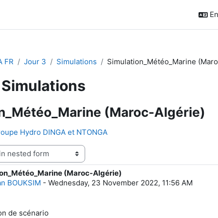
En
A FR
Jour 3
Simulations
Simulation_Météo_Marine (Maro
Simulations
on_Météo_Marine (Maroc-Algérie)
groupe Hydro DINGA et NTONGA
ion_Météo_Marine (Maroc-Algérie)
f replies: 1
an BOUKSIM
-
Wednesday, 23 November 2022, 11:56 AM
on de scénario