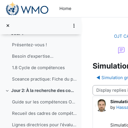
Collapse
Skip to main content
Home
Announcements
Feedback pour le cours OJT/CA en RA-I, session française
Jour 1
Collapse
OJT C
Présentez-vous !
Besoin d'expertise...
Simulati
1.8 Cycle de compétences
◀︎ Simulation 
Sceance practique: Fiche du poste pour un Barrista (faire du cafe)
Display mode
Jour 2: À la recherche des compétences
Collapse
Simulat
Number o
Guide sur les compétences OMM
by
Hass
Recueil des cadres de compétences de l'OMM (EN)
Lignes directrices pour l'évaluation des compétences pour la fourniture de services climatologiques (EN)
Simulati