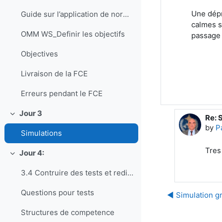
Une dépr
Guide sur l’application de normes d’enseignement et de formation professionnelle en météorologie et en hydrologie
calmes s
OMM WS_Definir les objectifs
passage 
Objectives
Livraison de la FCE
Erreurs pendant le FCE
Jour 3
Re: 
Collapse
In r
by
P
Simulations
Tres
Jour 4:
Collapse
3.4 Contruire des tests et rediger des questions pour EC
Questions pour tests
◀︎ Simulation 
Structures de competence