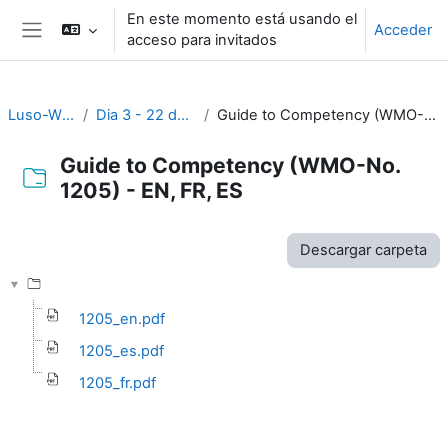
Salta al contenido principal
En este momento está usando el
Acceder
acceso para invitados
Panel lateral
Luso-WS_2023
Dia 3 - 22 de Novembro
Guide to Competency (WMO-No. 1205) - EN, FR, ES
Guide to Competency (WMO-No.
1205) - EN, FR, ES
Requisitos de finalización
Descargar carpeta
1205_en.pdf
1205_es.pdf
1205_fr.pdf