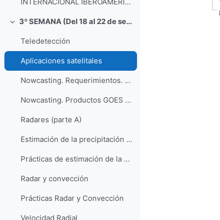
INTERNACIONAL IBEROAMERICA 2023 MTG
3º SEMANA (Del 18 al 22 de septiembre)
Colapsar
Teledetección
Aplicaciones satelitales
Nowcasting. Requerimientos. Herramientas. Decalogo NWC.
Nowcasting. Productos GOES para convección, nieblas y turbulencia
Radares (parte A)
Estimación de la precipitación con radar
Prácticas de estimación de la precipitación
Radar y convección
Prácticas Radar y Convección
Velocidad Radial