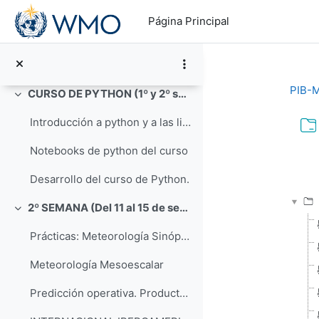
Salta al contenido principal
Modelos climáticos
Página Principal
Sistema entorno Linux y supercomputador
Supercomputador
PIB-M
CURSO DE PYTHON (1º y 2º semana)
Colapsar
Introducción a python y a las librerías científicas
Notebooks de python del curso
Req
Desarrollo del curso de Python.
2º SEMANA (Del 11 al 15 de septiembre)
Colapsar
Prácticas: Meteorología Sinóptica
Meteorología Mesoescalar
Predicción operativa. Productos y uso del EPS del ECMWF