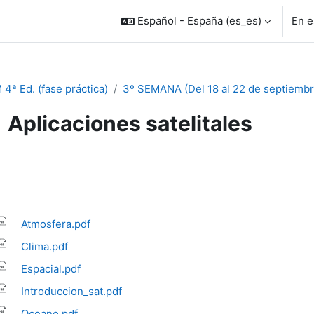
Español - España ‎(es_es)‎
En e
 4ª Ed. (fase práctica)
3º SEMANA (Del 18 al 22 de septiembr
Aplicaciones satelitales
uisitos de finalización
Atmosfera.pdf
Clima.pdf
Espacial.pdf
Introduccion_sat.pdf
Oceano.pdf