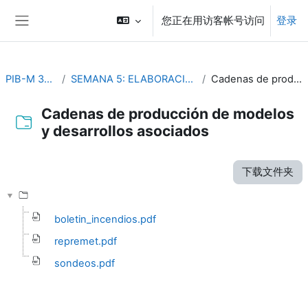
跳到主要内容
您正在用访客帐号访问
登录
停靠面板
PIB-M 3ª Edición (fase práctica)
SEMANA 5: ELABORACIÓN Y PRESENTACION DE INFORMES DE CASOS ESTUDIO
Cadenas de producción de modelos y desarrollos asociados
Cadenas de producción de modelos
y desarrollos asociados
完成条件
下载文件夹
boletin_incendios.pdf
repremet.pdf
sondeos.pdf