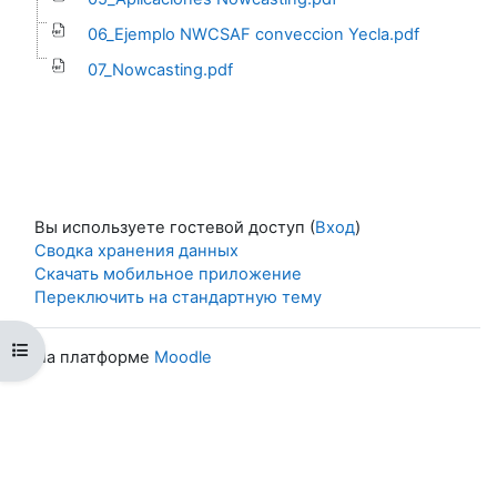
06_Ejemplo NWCSAF conveccion Yecla.pdf
07_Nowcasting.pdf
Вы используете гостевой доступ (
Вход
)
Сводка хранения данных
Скачать мобильное приложение
Переключить на стандартную тему
Открыть оглавление курса
На платформе
Moodle