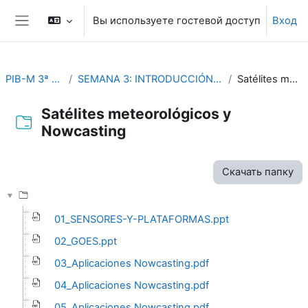
Перейти к основному содержанию
Вы используете гостевой доступ
Вход
Боковая панель
PIB-M 3ª Edición (fase práctica)
SEMANA 3: INTRODUCCIÓN PRÁCTICA A LA TELEDETECCIÓN Y AL NOWCASTING
Satélites meteorológicos y Nowcasting
Satélites meteorológicos y
Nowcasting
Требуемые условия завершения
Скачать папку
01_SENSORES-Y-PLATAFORMAS.ppt
02_GOES.ppt
03_Aplicaciones Nowcasting.pdf
04_Aplicaciones Nowcasting.pdf
05_Aplicaciones Nowcasting.pdf