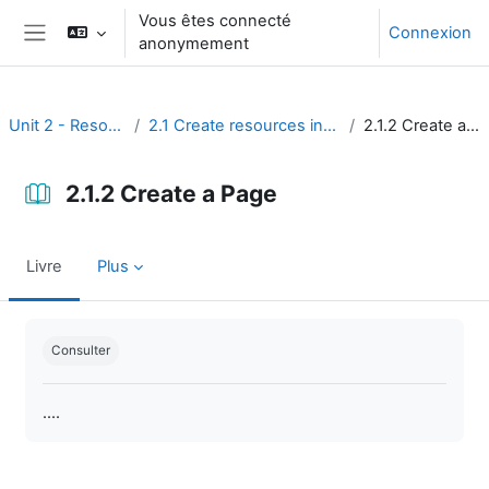
Passer au contenu principal
Vous êtes connecté
Connexion
anonymement
Panneau latéral
Unit 2 - Resources
2.1 Create resources in Moodle
2.1.2 Create a Page
2.1.2 Create a Page
Livre
Plus
Conditions d’achèvement
Consulter
....