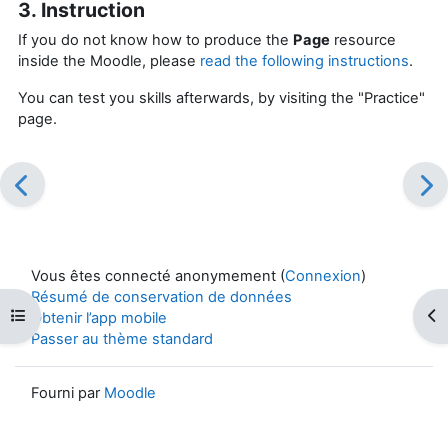
3. Instruction
If you do not know how to produce the
Page
resource
inside the Moodle, please
read the following instructions
.
You can test you skills afterwards, by visiting the "Practice"
page.
Vous êtes connecté anonymement (
Connexion
)
Résumé de conservation de données
Ouvrir l’index du cours
Ouv
Obtenir l’app mobile
Passer au thème standard
Fourni par
Moodle