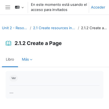
Salta al contenido principal
En este momento está usando el
Acceder
acceso para invitados
Panel lateral
Unit 2 - Resources
2.1 Create resources in Moodle
2.1.2 Create a Page
2.1.2 Create a Page
Libro
Más
Requisitos de finalización
Ver
....