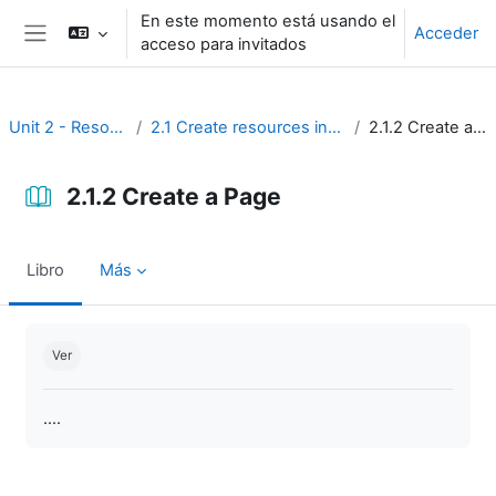
Salta al contenido principal
En este momento está usando el
Acceder
acceso para invitados
Panel lateral
Unit 2 - Resources
2.1 Create resources in Moodle
2.1.2 Create a Page
2.1.2 Create a Page
Libro
Más
Requisitos de finalización
Ver
....