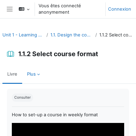
Passer au contenu principal
Vous êtes connecté
Connexion
anonymement
Panneau latéral
Unit 1 - Learning environment
1.1. Design the course interface
1.1.2 Select course format
1.1.2 Select course format
Livre
Plus
Conditions d’achèvement
Consulter
How to set-up a course in weekly format