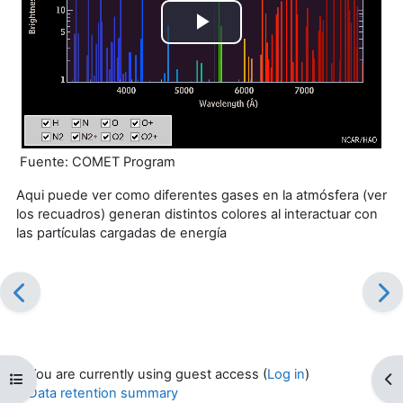
Play
Video
Fuente: COMET Program
Aqui puede ver como diferentes gases en la atmósfera (ver
los recuadros) generan distintos colores al interactuar con
las partículas cargadas de energía
You are currently using guest access (
Log in
)
Open course index
Op
Data retention summary