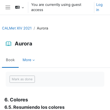
Skip to main content
You are currently using guest
Log
access
in
Side panel
CALMet XIV 2021
Aurora
Aurora
Book
More
Completion requirements
Mark as done
6. Colores
6.5. Resumiendo los colores