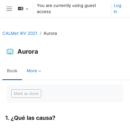
Skip to main content
You are currently using guest
Log
access
in
Side panel
CALMet XIV 2021
Aurora
Aurora
Book
More
Completion requirements
Mark as done
1. ¿Qué las causa?