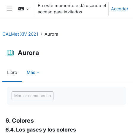
Salta al contenido principal
En este momento está usando el
Acceder
acceso para invitados
Panel lateral
CALMet XIV 2021
Aurora
Aurora
Libro
Más
Requisitos de finalización
Marcar como hecha
6. Colores
6.4. Los gases y los colores