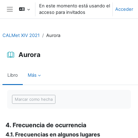
Salta al contenido principal
En este momento está usando el
Acceder
acceso para invitados
Panel lateral
CALMet XIV 2021
Aurora
Aurora
Libro
Más
Requisitos de finalización
Marcar como hecha
4. Frecuencia de ocurrencia
4.1. Frecuencias en algunos lugares