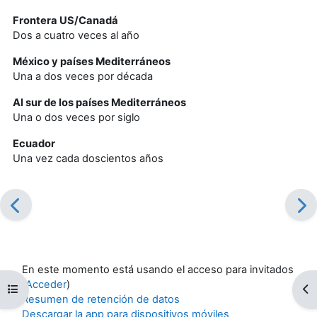
Frontera US/Canadá
Dos a cuatro veces al año
México y países Mediterráneos
Una a dos veces por década
Al sur de los países Mediterráneos
Una o dos veces por siglo
Ecuador
Una vez cada doscientos años
En este momento está usando el acceso para invitados
(
Acceder
)
Abrir índice del curso
Ab
Resumen de retención de datos
Descargar la app para dispositivos móviles