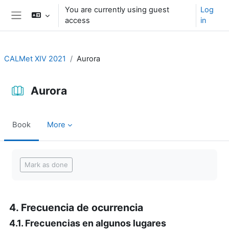
Skip to main content
You are currently using guest
Log
access
in
Side panel
CALMet XIV 2021
Aurora
Aurora
Book
More
Completion requirements
Mark as done
4. Frecuencia de ocurrencia
4.1. Frecuencias en algunos lugares