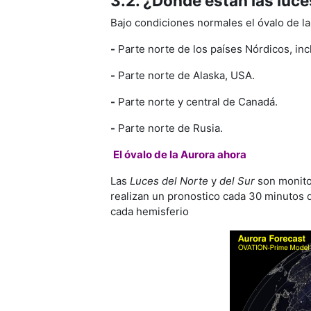
3.2. ¿Dónde estan las luce
Bajo condiciones normales el óvalo de la
-
Parte norte de los países Nórdicos, in
-
Parte norte de Alaska, USA.
-
Parte norte y central de Canadá.
-
Parte norte de Rusia.
El óvalo de la Aurora ahora
Las
Luces del Norte
y
del Sur
son monito
realizan un pronostico cada 30 minutos 
cada hemisferio