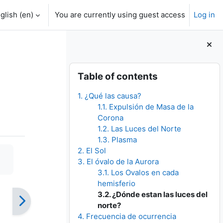
glish ‎(en)‎
You are currently using guest access
Log in
Blocks
Skip Table of contents
Table of contents
1. ¿Qué las causa?
1.1. Expulsión de Masa de la
Corona
1.2. Las Luces del Norte
1.3. Plasma
2. El Sol
3. El óvalo de la Aurora
3.1. Los Ovalos en cada
hemisferio
3.2. ¿Dónde estan las luces del
norte?
4. Frecuencia de ocurrencia