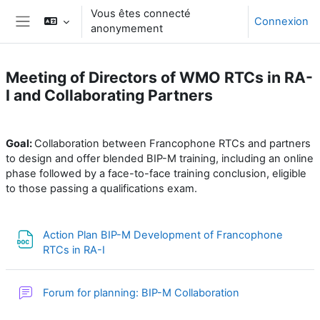
Passer au contenu principal
Vous êtes connecté
Connexion
anonymement
Panneau latéral
Meeting of Directors of WMO RTCs in RA-
I and Collaborating Partners
Résumé de section
Goal:
Collaboration between Francophone RTCs and partners
to design and offer blended BIP-M training, including an online
phase followed by a face-to-face training conclusion, eligible
to those passing a qualifications exam.
Action Plan BIP-M Development of Francophone
Fichier
RTCs in RA-I
Forum for planning: BIP-M Collaboration