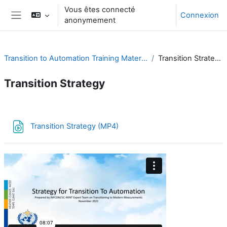
Passer au contenu principal
Vous êtes connecté
Connexion
anonymement
Panneau latéral
Transition to Automation Training Material
Transition Strategy
Transition Strategy
Résumé de section
Fichier
Transition Strategy (MP4)