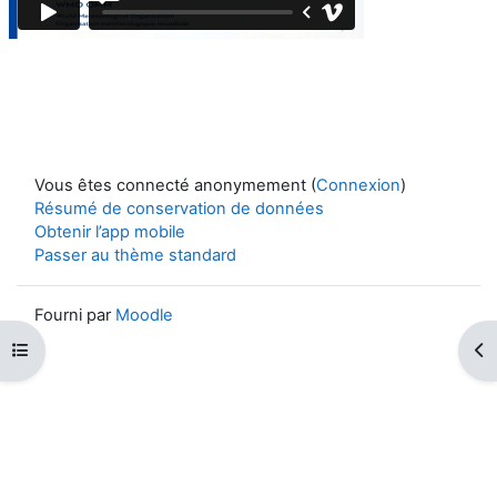
Vous êtes connecté anonymement (
Connexion
)
Résumé de conservation de données
Obtenir l’app mobile
Passer au thème standard
Fourni par
Moodle
Ouvrir l’index du cours
Ouv