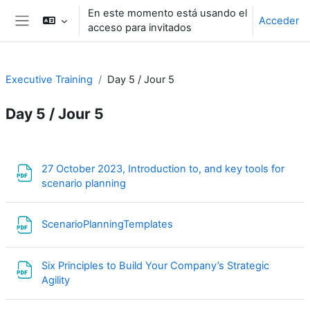
Salta al contenido principal
En este momento está usando el
Acceder
acceso para invitados
Panel lateral
Executive Training
Day 5 / Jour 5
Day 5 / Jour 5
Perfilado de sección
27 October 2023, Introduction to, and key tools for
Archivo
scenario planning
Archivo
ScenarioPlanningTemplates
Six Principles to Build Your Company’s Strategic
Archivo
Agility