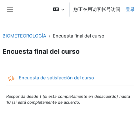
跳到主要内容
您正在用访客帐号访问
登录
停靠面板
BIOMETEOROLOGÍA
Encuesta final del curso
Encuesta final del curso
章节大纲
反馈
Encuesta de satisfacción del curso
Responda desde 1 (si está completamente en desacuerdo) hasta
10 (si está completamente de acuerdo)