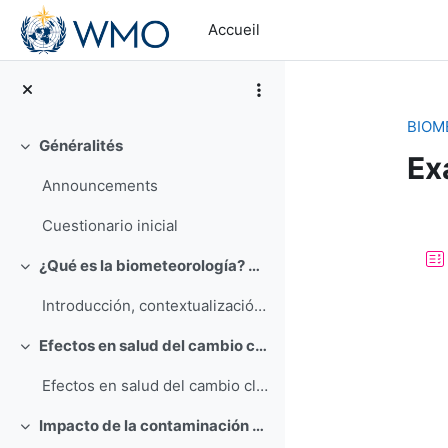
Passer au contenu principal
Accueil
BIOM
Généralités
Replier
Ex
Announcements
Ré
Cuestionario inicial
¿Qué es la biometeorología? Beatriz Hervella
Replier
Introducción, contextualización y motivación. ¿Qué es la biometeorología?
Efectos en salud del cambio climático a diferentes escalas. Cristina Linares
Replier
Efectos en salud del cambio climático a diferentes escalas
Impacto de la contaminación atmosférica química. Cristina Linares
Replier