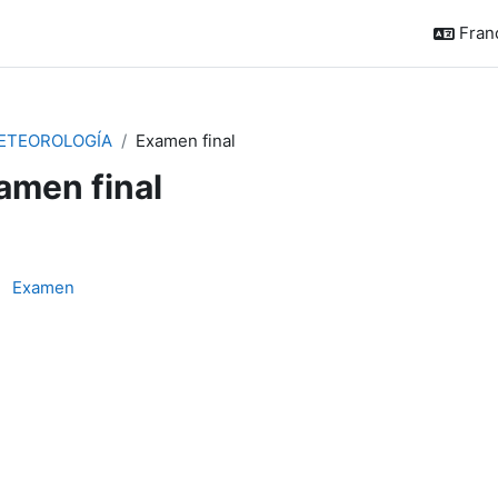
França
ETEOROLOGÍA
Examen final
amen final
sumé de section
Test
Examen