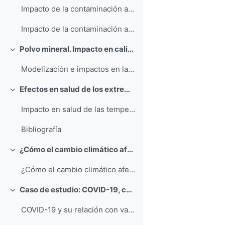
Impacto de la contaminación atmosférica en la salud I
Impacto de la contaminación atmosférica química II
Polvo mineral. Impacto en calidad del aire y salud. Modelización. Gerardo García-Castrillo
Replier
Modelización e impactos en la salud del polvo mineral
Efectos en salud de los extremos térmicos. Julio Díaz
Replier
Impacto en salud de las temperaturas extremas
Bibliografía
¿Cómo el cambio climático afecta a las bases de nuestra salud: recursos alimentarios e hídricos, hogar y entorno urbano? Javier Martín-Vide
Replier
¿Cómo el cambio climático afecta a las bases de nuestra salud: recursos alimentarios e hídricos, hogar y entorno urbano?
Caso de estudio: COVID-19, contexto y su relación con variables meteorológicas y con otras variables medioambientales. Beatriz Hervella, Cristina Linares y Julio Díaz
Replier
COVID-19 y su relación con variables meteorológicas